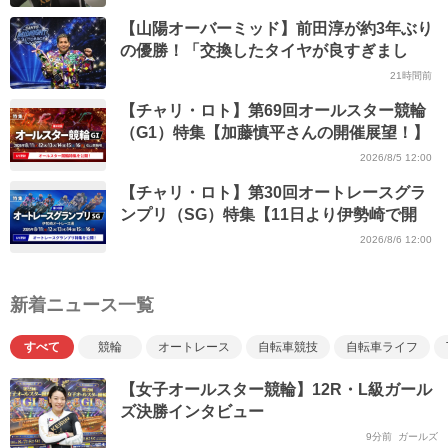
【山陽オーバーミッド】前田淳が約3年ぶり
の優勝！「交換したタイヤが良すぎまし
た」
21時間前
【チャリ・ロト】第69回オールスター競輪
（G1）特集【加藤慎平さんの開催展望！】
2026/8/5 12:00
【チャリ・ロト】第30回オートレースグラ
ンプリ（SG）特集【11日より伊勢崎で開
幕！】
2026/8/6 12:00
新着ニュース一覧
すべて
競輪
オートレース
自転車競技
自転車ライフ
【女子オールスター競輪】12R・L級ガール
ズ決勝インタビュー
9分前
ガールズ