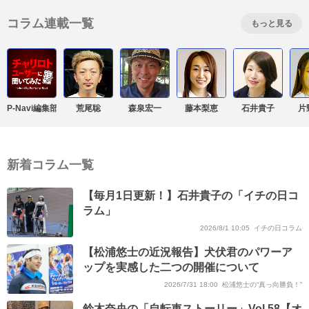
コラム連載一覧
もっと見る
P-Navi編集部
荒尾聡
森泉宏一
藤本梨恵
石井貴子
片
新着コラム一覧
【毎月1日更新！】石井貴子の「イチの日コ
ラム」
2026/8/1 10:05
イチの日コラム
【松浦悠士の近況報告】犬伏君のパワーア
ップを実感した二つの開催について
2026/7/31 18:00
松浦悠士の“真っ向勝負！”
鈴木奈央の「自転車ストーリー」Vol.58【オ