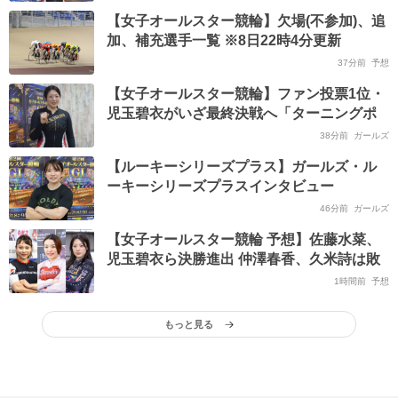
【女子オールスター競輪】欠場(不参加)、追
加、補充選手一覧 ※8日22時4分更新
37分前
予想
【女子オールスター競輪】ファン投票1位・
児玉碧衣がいざ最終決戦へ「ターニングポ
イントにはいつもオールスターがある」
38分前
ガールズ
【ルーキーシリーズプラス】ガールズ・ル
ーキーシリーズプラスインタビュー
46分前
ガールズ
【女子オールスター競輪 予想】佐藤水菜、
児玉碧衣ら決勝進出 仲澤春香、久米詩は敗
退
1時間前
予想
もっと見る