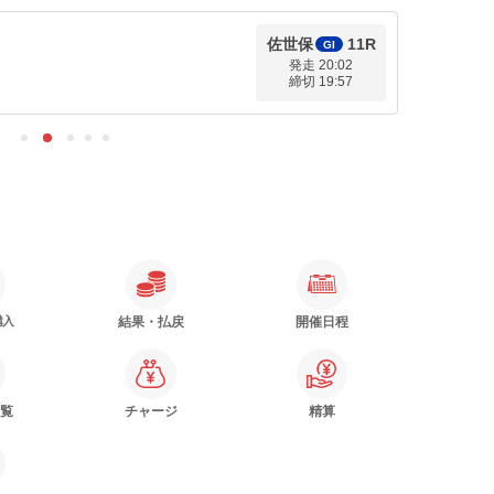
佐世保
11R
GI
発走 20:02
締切 19:57
購入
結果・払戻
開催日程
覧
チャージ
精算