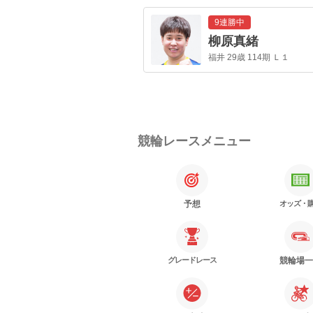
9連勝中
いわき平
9R
FII
柳原真緒
発走 19:22
締切 19:17
福井 29歳 114期 Ｌ１
競輪レースメニュー
予想
オッズ・
グレードレース
競輪場一