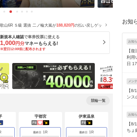
西山ヒロカズの
お知
 選抜 二ノ輪大嵐が
188,820円
の払い戻しゲット！
立川4R Ａ級
新規本人確認
で車券投票に使える
1,000
お知
円分
マネーもらえる!
※翌日12:00頃に配布されます
【復
利用
日 1
メン
【8/
ンス
競輪一覧
お知
平
宇都宮
伊東温泉
FII
FII
【8
ちょ
R
1R
1R
最終日
最終日