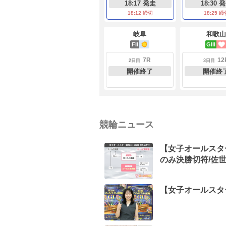
18:17 発走
18:30 
18:12 締切
18:25 締
岐阜
和歌山
FII
GIII
7R
12
2日目
3日目
開催終了
開催終
競輪ニュース
【女子オールスタ
のみ決勝切符/佐
【女子オールスタ