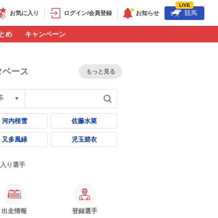
LIVE
競馬
お気に入り
ログイン/会員登録
お知らせ
とめ
キャンペーン
タベース
もっと見る
河内桜雪
佐藤水菜
又多風緑
児玉碧衣
入り選手
インタビュー
オール
数字じゃない人」
ぺー
出走情報
登録選手