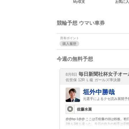
My収支
お気に入
競輪予想 ウマい車券
所有ポイント
購入履歴
今週の無料予想
毎日新聞社杯女子オー
8月8日
佐世保 12R Ｌ級 ガールズ準決勝
垣外中勝哉
元選手によるクセ読み展開予
◎
佐藤水菜
@@bp-1@@ ここは①佐藤の頭は鉄板。
2枚も3枚も違った。今日の自力の相手は④
う。 そうなると2着候補が大激戦。正直、誰からでも狙えるメンバー構成だが、意外に位置取りがうまく、粘り