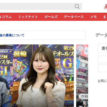
＆コラム
ミッドナイト
ガールズ
データベース
メモ
ま
デー
金の募集について
お気に
ウマい車券 予想家
場
「見ているのは