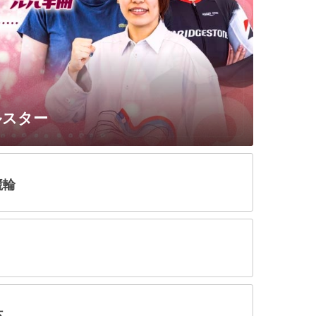
ルスター
競輪
杯