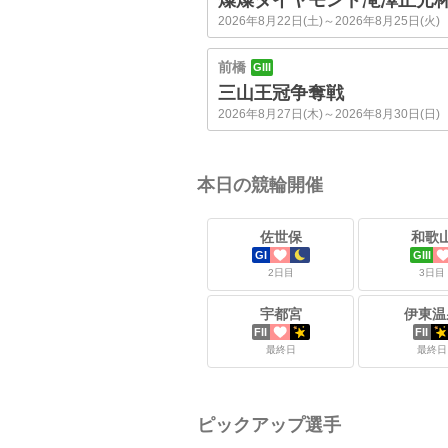
2026年8月22日(土)～2026年8月25日(火)
前橋
GIII
三山王冠争奪戦
2026年8月27日(木)～2026年8月30日(日)
本日の競輪開催
佐世保
和歌
GI
GIII
2日目
3日目
宇都宮
伊東温
FII
FII
最終日
最終日
ピックアップ選手