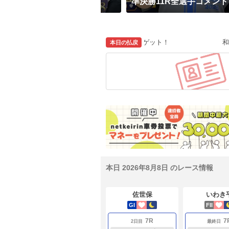
準決勝11R全選手コメント
抜 アテマルが
209,800円
の払い戻しゲット！
和歌山6R Ｓ級
本日の払戻
本日 2026年8月8日 のレース情報
佐世保
いわき
GI
FII
7R
7
2日目
最終日