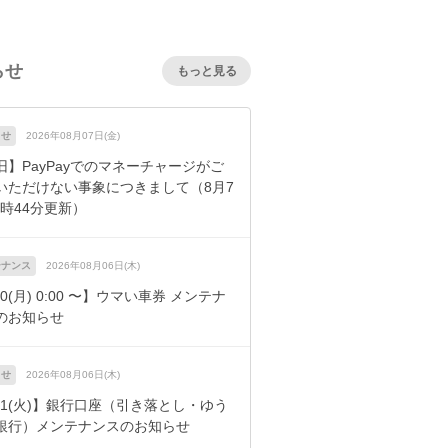
逆張り哲学とは？
加藤慎
らせ
もっと見る
 予選 LONEFOXが
164,640円
の払い戻しゲット！
らせ
2026年08月07日(金)
旧】PayPayでのマネーチャージがご
いただけない事象につきまして（8月7
7時44分更新）
テナンス
2026年08月06日(木)
10(月) 0:00 〜】ウマい車券 メンテナ
のお知らせ
らせ
2026年08月06日(木)
/11(火)】銀行口座（引き落とし・ゆう
銀行）メンテナンスのお知らせ