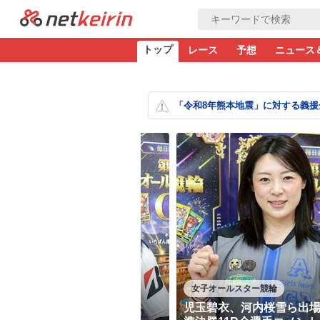
トップ
レース
予想
ニュース
「令和8年熊本地震」に対する義援
女子オールスター競輪
児玉碧衣、河内桜雪ら出