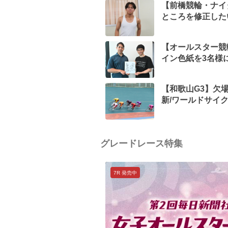
【前橋競輪・ナイ
ところを修正した
【オールスター競
イン色紙を3名様
【和歌山G3】欠場
新/ワールドサイ
グレードレース特集
7R 発売中