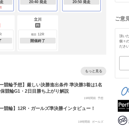
発走
20:40 発走
20:50 発走
切
ご意
立川
FI
R
12R
初日
頂い
了
開催終了
個々
ださ
もっと見る
ー競輪予想】厳しい決勝進出条件 準決勝3着は1名
世保競輪G1・2日目勝ち上がり解説
19時間前
予想
ー競輪】12R・ガールズ準決勝インタビュー！
19時間前
ガールズ