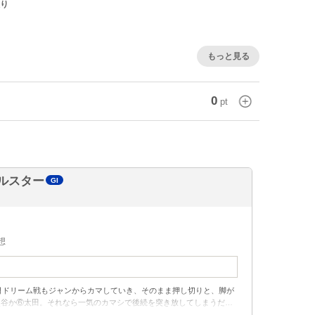
り
もっと見る
0
pt
ルスター
GI
想
初日ドリーム戦もジャンからカマしていき、そのまま押し切りと、脚が
熊谷か⑥太田。それなら一気のカマシで後続を突き放してしまうだろ