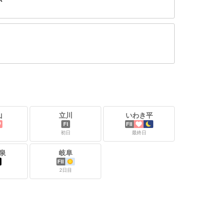
山
立川
いわき平
FI
FII
初日
最終日
泉
岐阜
FII
2日目