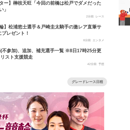
ター】榊枝天旺「今回の前橋は松戸でダメだった
い」
2分前
レース
輪】松浦悠士選手＆戸崎圭太騎手の激レア直筆サ
にプレゼント！
6分前
エンタメ
(不参加)、追加、補充選手一覧 ※8日17時25分更
クリスト支援競走
42分前
予想
グレードレース日程