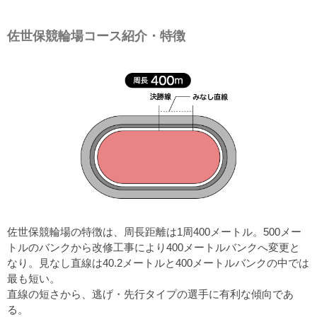
佐世保競輪場コース紹介・特徴
佐世保競輪場の特徴は、周長距離は1周400メートル。500メー
トルのバンクから改修工事により400メートルバンクへ変更と
なり。見なし直線は40.2メートルと400メートルバンクの中では
最も短い。
直線の短さから、逃げ・先行タイプの選手に有利な傾向であ
る。