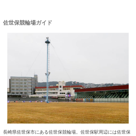
佐世保競輪場ガイド
長崎県佐世保市にある佐世保競輪場。佐世保駅周辺には佐世保