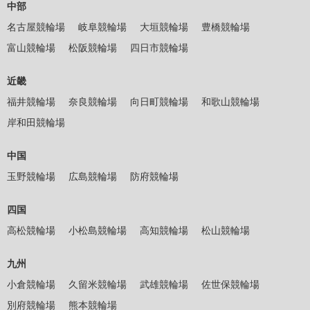
中部
名古屋競輪場
岐阜競輪場
大垣競輪場
豊橋競輪場
富山競輪場
松阪競輪場
四日市競輪場
近畿
福井競輪場
奈良競輪場
向日町競輪場
和歌山競輪場
岸和田競輪場
中国
玉野競輪場
広島競輪場
防府競輪場
四国
高松競輪場
小松島競輪場
高知競輪場
松山競輪場
九州
小倉競輪場
久留米競輪場
武雄競輪場
佐世保競輪場
別府競輪場
熊本競輪場