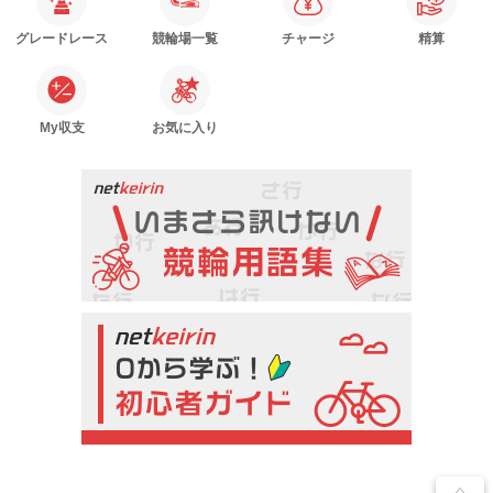
グレードレース
競輪場一覧
チャージ
精算
My収支
お気に入り