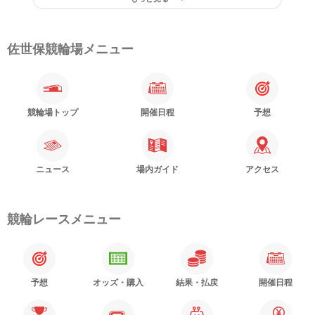
佐世保競輪場メニュー
競輪場トップ
開催日程
予想
ニュース
場内ガイド
アクセス
競輪レースメニュー
予想
オッズ・購入
結果・払戻
開催日程