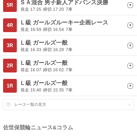
ＳＡ混合 男子新人アドバンス決勝
5R
発走 17:25
締切 17:20
7車
Ｌ級 ガールズルーキー企画レース
4R
発走 16:59
締切 16:54
7車
Ｌ級 ガールズ一般
3R
発走 16:33
締切 16:28
7車
Ｌ級 ガールズ一般
2R
発走 16:07
締切 16:02
7車
Ｌ級 ガールズ一般
1R
発走 15:40
締切 15:35
7車
レース一覧の見方
佐世保競輪ニュース&コラム