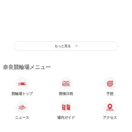
もっと見る
奈良競輪場メニュー
競輪場トップ
開催日程
予想
ニュース
場内ガイド
アクセス