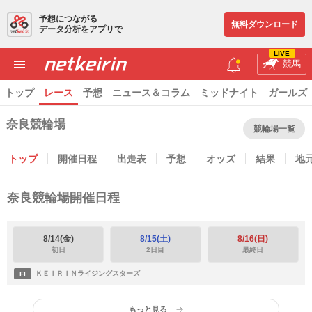
予想につながる
無料ダウンロード
データ分析をアプリで
LIVE
競馬
トップ
レース
予想
ニュース＆コラム
ミッドナイト
ガールズ
奈良競輪場
競輪場一覧
トップ
開催日程
出走表
予想
オッズ
結果
地
奈良競輪場開催日程
8/14(金)
8/15(土)
8/16(日)
初日
2日目
最終日
ＫＥＩＲＩＮライジングスターズ
FI
もっと見る