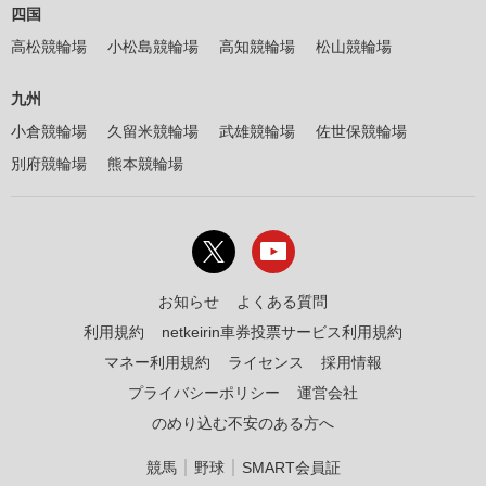
四国
高松競輪場
小松島競輪場
高知競輪場
松山競輪場
九州
小倉競輪場
久留米競輪場
武雄競輪場
佐世保競輪場
別府競輪場
熊本競輪場
お知らせ
よくある質問
利用規約
netkeirin車券投票サービス利用規約
マネー利用規約
ライセンス
採用情報
プライバシーポリシー
運営会社
のめり込む不安のある方へ
｜
｜
競馬
野球
SMART会員証