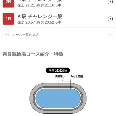
2R
発走 21:21
締切 21:16
5車
Ａ級 チャレンジ一般
1R
発走 20:57
締切 20:52
5車
レース一覧の見方
奈良競輪場コース紹介・特徴