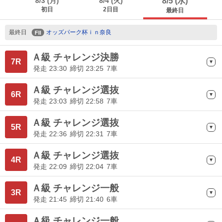
8/3
(月)
8/4
(火)
8/5
(水)
初日
2日目
最終日
最終日
オッズパーク杯ｉｎ奈良
FII
Ａ級 チャレンジ決勝
7R
発走 23:30
締切 23:25
7車
Ａ級 チャレンジ選抜
6R
発走 23:03
締切 22:58
7車
Ａ級 チャレンジ選抜
5R
発走 22:36
締切 22:31
7車
Ａ級 チャレンジ選抜
4R
発走 22:09
締切 22:04
7車
Ａ級 チャレンジ一般
3R
発走 21:45
締切 21:40
6車
Ａ級 チャレンジ一般