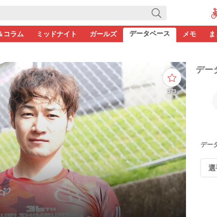
データベース
＆コラム
ミッドナイト
ガールズ
メモ
ま
デー
379
デー