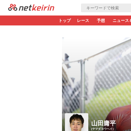
トップ
レース
予想
ニュース
山田庸平
(ヤマダヨウヘイ)