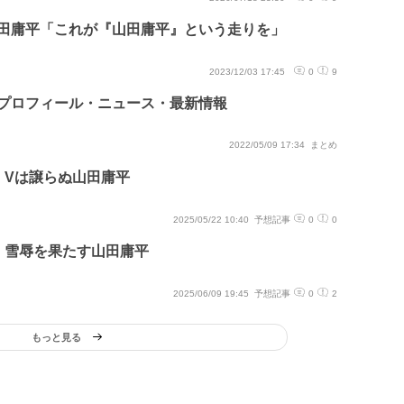
田庸平「これが『山田庸平』という走りを」
2023/12/03 17:45
0
9
プロフィール・ニュース・最新情報
2022/05/09 17:34
まとめ
予想】Vは譲らぬ山田庸平
2025/05/22 10:40
予想記事
0
0
予想】雪辱を果たす山田庸平
2025/06/09 19:45
予想記事
0
2
もっと見る