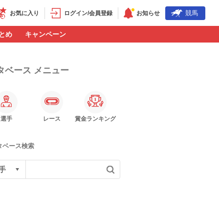
競馬
お気に入り
ログイン/会員登録
お知らせ
とめ
キャンペーン
タベース メニュー
選手
レース
賞金ランキング
タベース検索