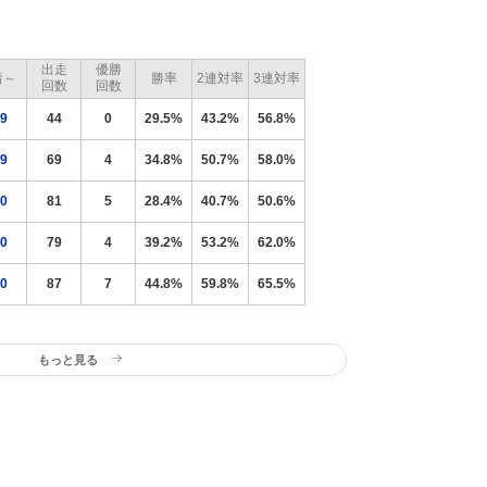
出走
優勝
着～
勝率
2連対率
3連対率
回数
回数
9
44
0
29.5%
43.2%
56.8%
9
69
4
34.8%
50.7%
58.0%
0
81
5
28.4%
40.7%
50.6%
0
79
4
39.2%
53.2%
62.0%
0
87
7
44.8%
59.8%
65.5%
もっと見る