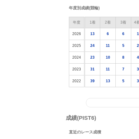
年度別成績(競輪)
年度
1着
2着
3着
4
2026
13
6
6
1
2025
24
11
5
2
2024
23
10
8
4
2023
31
11
7
3
2022
39
13
5
3
成績(PIST6)
直近のレース成積