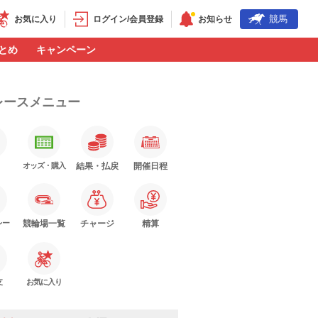
競馬
お気に入り
ログイン/会員登録
お知らせ
とめ
キャンペーン
レースメニュー
オッズ・購入
結果・払戻
開催日程
レー
競輪場一覧
チャージ
精算
支
お気に入り