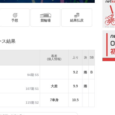
予想
競輪場
結果払戻
ース結果
着差
上り
決
SB
(個人情報)
9.2
捲
B
94期 SS
大差
9.9
捲
107期 S1
7車身
10.5
115期 S2