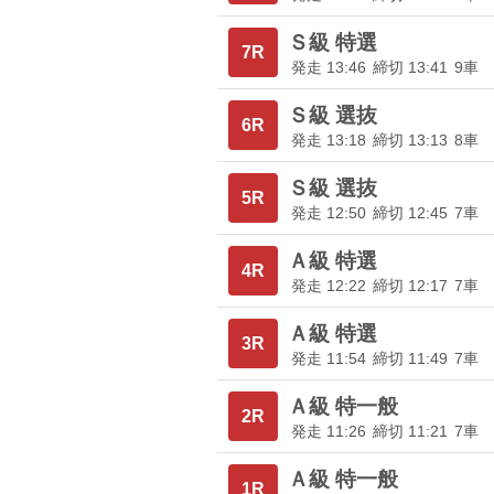
Ｓ級 特選
7R
発走 13:46
締切 13:41
9車
Ｓ級 選抜
6R
発走 13:18
締切 13:13
8車
Ｓ級 選抜
5R
発走 12:50
締切 12:45
7車
Ａ級 特選
4R
発走 12:22
締切 12:17
7車
Ａ級 特選
3R
発走 11:54
締切 11:49
7車
Ａ級 特一般
2R
発走 11:26
締切 11:21
7車
Ａ級 特一般
1R