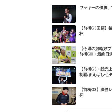
ワッキーの優勝、
【前橋G3回顧】
杯
【今週の競輪好プ
前橋GIII・最終日
【前橋G3・総売上】
制覇/まえばし七夕
【前橋G3】決勝
杯