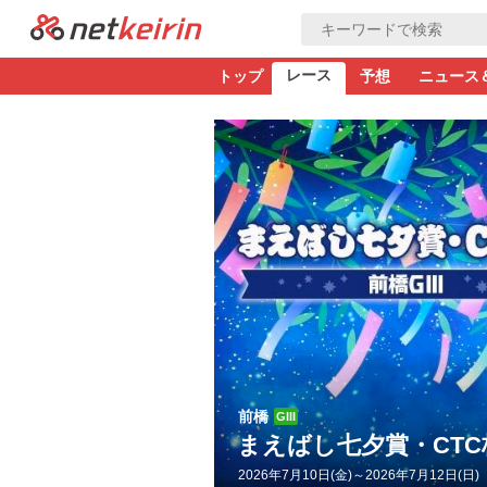
レース
トップ
予想
ニュース
前橋
GIII
まえばし七夕賞・CTC
2026年7月10日(金)～2026年7月12日(日)