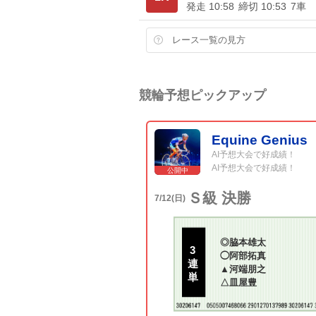
発走 10:58
締切 10:53
7車
レース一覧の見方
競輪予想ピックアップ
Equine Genius
AI予想大会で好成績！
AI予想大会で好成績！
公開中
Ｓ級 決勝
7/12(日)
◎
脇本雄太
3
◯
阿部拓真
連
▲
河端朋之
単
△
皿屋豊