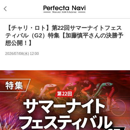
戻る
【チャリ・ロト】第22回サマーナイトフェス
ティバル（G2）特集【加藤慎平さんの決勝予
想公開！】
2026/07/08(水) 12:00