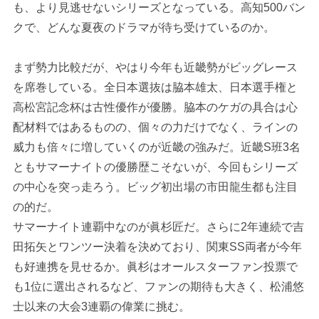
も、より見逃せないシリーズとなっている。高知500バン
クで、どんな夏夜のドラマが待ち受けているのか。
まず勢力比較だが、やはり今年も近畿勢がビッグレース
を席巻している。全日本選抜は脇本雄太、日本選手権と
高松宮記念杯は古性優作が優勝。脇本のケガの具合は心
配材料ではあるものの、個々の力だけでなく、ラインの
威力も倍々に増していくのが近畿の強みだ。近畿S班3名
ともサマーナイトの優勝歴こそないが、今回もシリーズ
の中心を突っ走ろう。ビッグ初出場の市田龍生都も注目
の的だ。
サマーナイト連覇中なのが眞杉匠だ。さらに2年連続で吉
田拓矢とワンツー決着を決めており、関東SS両者が今年
も好連携を見せるか。眞杉はオールスターファン投票で
も1位に選出されるなど、ファンの期待も大きく、松浦悠
士以来の大会3連覇の偉業に挑む。