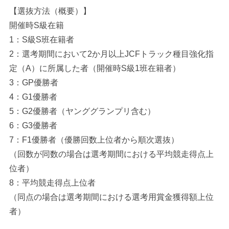
【選抜方法（概要）】
開催時S級在籍
1：S級S班在籍者
2：選考期間において2か月以上JCFトラック種目強化指
定（A）に所属した者（開催時S級1班在籍者）
3：GP優勝者
4：G1優勝者
5：G2優勝者（ヤンググランプリ含む）
6：G3優勝者
7：F1優勝者（優勝回数上位者から順次選抜）
（回数が同数の場合は選考期間における平均競走得点上
位者）
8：平均競走得点上位者
（同点の場合は選考期間における選考用賞金獲得額上位
者）