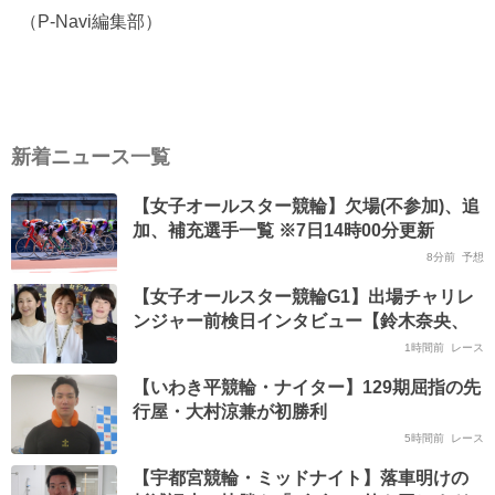
（P-Navi編集部）
新着ニュース一覧
【女子オールスター競輪】欠場(不参加)、追
加、補充選手一覧 ※7日14時00分更新
8分前
予想
【女子オールスター競輪G1】出場チャリレ
ンジャー前検日インタビュー【鈴木奈央、
小林莉子、石井貴子】
1時間前
レース
【いわき平競輪・ナイター】129期屈指の先
行屋・大村涼兼が初勝利
5時間前
レース
【宇都宮競輪・ミッドナイト】落車明けの