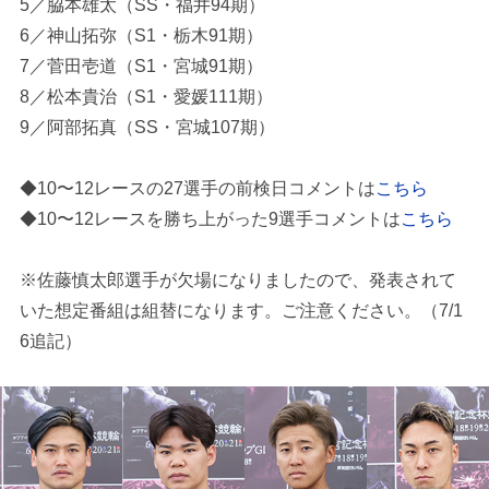
5／脇本雄太（SS・福井94期）
6／神山拓弥（S1・栃木91期）
7／菅田壱道（S1・宮城91期）
8／松本貴治（S1・愛媛111期）
9／阿部拓真（SS・宮城107期）
◆10〜12レースの27選手の前検日コメントは
こちら
◆10〜12レースを勝ち上がった9選手コメントは
こちら
※佐藤慎太郎選手が欠場になりましたので、発表されて
いた想定番組は組替になります。ご注意ください。（7/1
6追記）