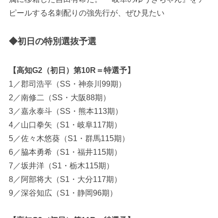
ピールする名刺配りの強先行が、ぜひ見たい
◆初日の特別選抜予選
【高知G2（初日）第10R＝特選予】
1／郡司浩平（SS・神奈川99期）
2／南修二（SS・大阪88期）
3／嘉永泰斗（SS・熊本113期）
4／山口拳矢（S1・岐阜117期）
5／佐々木悠葵（S1・群馬115期）
6／脇本勇希（S1・福井115期）
7／坂井洋（S1・栃木115期）
8／阿部将大（S1・大分117期）
9／深谷知広（S1・静岡96期）