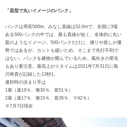
「皿型で丸いイメージのバンク」
バンクは周長500m。みなし直線は52.0mで、全国に3場
ある500バンクの中では、最も直線が短く、全体的に丸い
皿のようなイメージ。500バンクだけに、捲りや差しが優
勢ではあるが、カントも緩いため、そこまで先行不利で
はない。バンクを建物が囲んでいるため、風向きの変化
もあり要注意。最高上がりタイムは2021年7月31日に島
川将貴が記録した13秒1。
連対時の決まり手は
1着（逃19％、捲30％、差51％）
2着（逃17％、捲15％、差26％、マ42％）
※7月7日現在