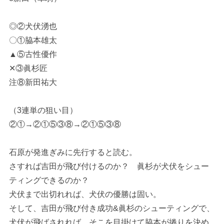
◎②犬伏湧也
〇①脇本雄太
▲⑤古性優作
‪✕‬③眞杉匠
注⑧新田祐大
（3連単の狙い目）
②①→②①⑤③⑧→②①⑤③⑧
石原が発進ぎみに先行すると読む。
さすれば吉田が飛び付けるのか？ 眞杉が犬伏をシュー
ティングできるのか？
犬伏まで出切れれば、犬伏の優勝は固い。
そして、吉田が飛び付き成功&眞杉のシューティングで、
犬伏が飛ばされれば、そこを目掛けて脇本が捲りを決め