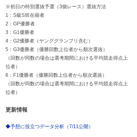
※初日の特別選抜予選（3個レース）選抜方法
1：S級S班在籍者
2：GP優勝者
3：G1優勝者
4：G2優勝者（ヤンググランプリ含む）
5：G3優勝者（優勝回数上位者から順次選抜）
（回数が同数の場合は選考期間における平均競走得点上
位者）
6：F1優勝者（優勝回数上位者から順次選抜）
（回数が同数の場合は選考期間における平均競走得点上
位者）
更新情報
◆予想に役立つデータ分析（7/11公開）