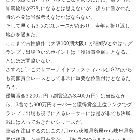
知競輪場が不利になるとは思えないが、後方に置かれた
時の不発は当然考えなければならない。
そして早くも3つのG1レースが終わり、今年も折り返し
地点を過ぎた。
ここまで古性優作（大阪100期大阪）が連続Vとやはりグ
ランプリ出場争いのポイントは『獲得賞金額』となるこ
とはほぼ間違いない。
さすれば、このサマーナイトフェスティバルはG2ながら
も高額賞金レースとして非常に重要な位置付けとなるだ
ろう。
優勝賞金3,200万円（副賞込み3,400万円）は当然なが
ら、3着でも900万円オーバーと獲得賞金上位ランクでグ
ランプリ出場も視野に入るレーサーには是が非でも決勝
戦には入っておきたいシリーズだ。
筆者が注目するのはこの7月から茨城県所属から岐阜県所
属に移籍した吉田有希だ。 『岐阜のゆうきちゃん』をア