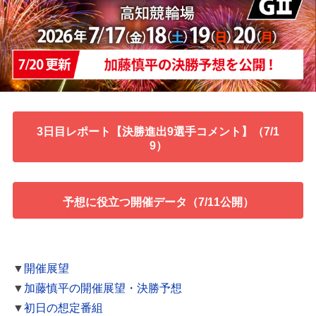
3日目レポート【決勝進出9選手コメント】（7/1
9）
予想に役立つ開催データ（7/11公開）
▼
開催展望
▼
加藤慎平の開催展望・決勝予想
▼
初日の想定番組