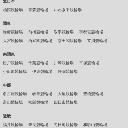
北日本
函館競輪場
青森競輪場
いわき平競輪場
関東
弥彦競輪場
前橋競輪場
取手競輪場
宇都宮競輪場
大宮競輪場
西武園競輪場
京王閣競輪場
立川競輪場
南関東
松戸競輪場
千葉競輪場
川崎競輪場
平塚競輪場
小田原競輪場
伊東競輪場
静岡競輪場
中部
名古屋競輪場
岐阜競輪場
大垣競輪場
豊橋競輪場
富山競輪場
松阪競輪場
四日市競輪場
近畿
福井競輪場
奈良競輪場
向日町競輪場
和歌山競輪場