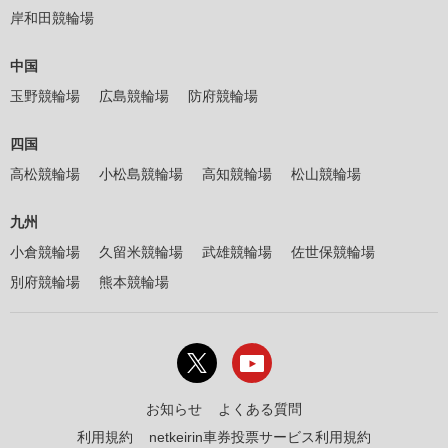
岸和田競輪場
中国
玉野競輪場
広島競輪場
防府競輪場
四国
高松競輪場
小松島競輪場
高知競輪場
松山競輪場
九州
小倉競輪場
久留米競輪場
武雄競輪場
佐世保競輪場
別府競輪場
熊本競輪場
お知らせ
よくある質問
利用規約
netkeirin車券投票サービス利用規約