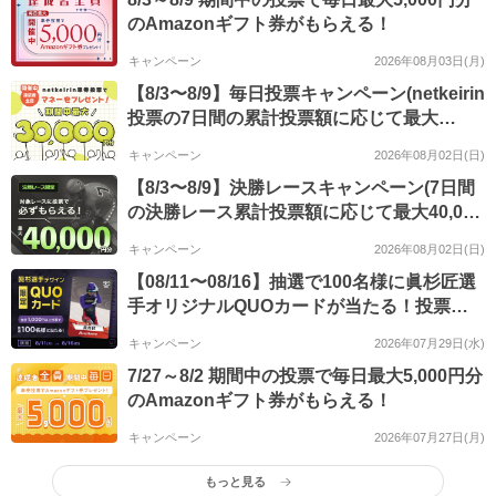
のAmazonギフト券がもらえる！
キャンペーン
2026年08月03日(月)
【8/3〜8/9】毎日投票キャンペーン(netkeirin
投票の7日間の累計投票額に応じて最大
30,000円分のマネーがもらえる)
キャンペーン
2026年08月02日(日)
【8/3〜8/9】決勝レースキャンペーン(7日間
の決勝レース累計投票額に応じて最大40,000
円分のマネーがもらえる)
キャンペーン
2026年08月02日(日)
【08/11〜08/16】抽選で100名様に眞杉匠選
手オリジナルQUOカードが当たる！投票キ
ャンペーン
キャンペーン
2026年07月29日(水)
7/27～8/2 期間中の投票で毎日最大5,000円分
のAmazonギフト券がもらえる！
キャンペーン
2026年07月27日(月)
もっと見る