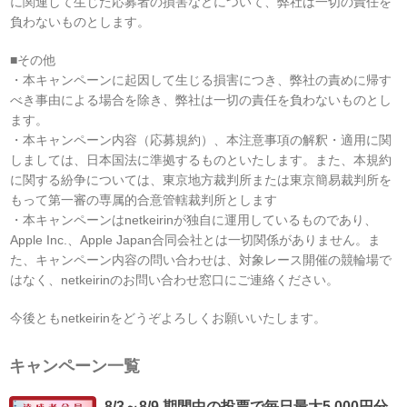
に関連して生じた応募者の損害などについて、弊社は一切の責任を
負わないものとします。
■その他
・本キャンペーンに起因して生じる損害につき、弊社の責めに帰す
べき事由による場合を除き、弊社は一切の責任を負わないものとし
ます。
・本キャンペーン内容（応募規約）、本注意事項の解釈・適用に関
しましては、日本国法に準拠するものといたします。また、本規約
に関する紛争については、東京地方裁判所または東京簡易裁判所を
もって第一審の専属的合意管轄裁判所とします
・本キャンペーンはnetkeirinが独自に運用しているものであり、
Apple Inc.、Apple Japan合同会社とは一切関係がありません。ま
た、キャンペーン内容の問い合わせは、対象レース開催の競輪場で
はなく、netkeirinのお問い合わせ窓口にご連絡ください。
今後ともnetkeirinをどうぞよろしくお願いいたします。
キャンペーン一覧
8/3～8/9 期間中の投票で毎日最大5,000円分