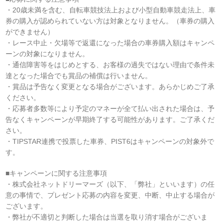
・20歳未満を含む、自転車競技法上および小型自動車競走法上、車
券の購入が認められていない方は対象となりません。（車券の購入
ができません）
・レース中止・欠場等で返還になった場合の車券購入額はキャンペ
ーンの対象になりません。
・通信障害等をはじめとする、お客様の過失ではない理由で条件未
達となった場合でも賞品の補償は行いません。
・賞品は予告なく変更となる場合がございます。あらかじめご了承
ください。
・応募者多数等により予定のマネーが全て払い出された場合は、予
告なくキャンペーンが早期終了する可能性があります。ご了承くだ
さい。
・TIPSTAR連携で投票した車券、PIST6はキャンペーンの対象外で
す。
■キャンペーンに関する注意事項
・株式会社ネットドリーマーズ（以下、「弊社」といいます）の任
意の事情で、プレゼント応募の内容を変更、中断、中止する場合が
ございます。
・弊社が不適切と判断した場合は当選を取り消す場合がございま