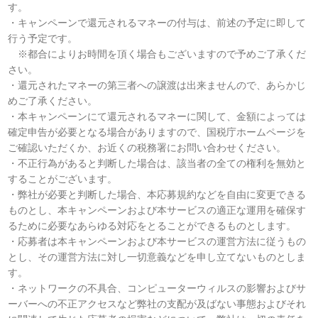
す。
・キャンペーンで還元されるマネーの付与は、前述の予定に即して
行う予定です。
※都合によりお時間を頂く場合もございますので予めご了承くだ
さい。
・還元されたマネーの第三者への譲渡は出来ませんので、あらかじ
めご了承ください。
・本キャンペーンにて還元されるマネーに関して、金額によっては
確定申告が必要となる場合がありますので、国税庁ホームページを
ご確認いただくか、お近くの税務署にお問い合わせください。
・不正行為があると判断した場合は、該当者の全ての権利を無効と
することがございます。
・弊社が必要と判断した場合、本応募規約などを自由に変更できる
ものとし、本キャンペーンおよび本サービスの適正な運用を確保す
るために必要なあらゆる対応をとることができるものとします。
・応募者は本キャンペーンおよび本サービスの運営方法に従うもの
とし、その運営方法に対し一切意義などを申し立てないものとしま
す。
・ネットワークの不具合、コンピューターウィルスの影響およびサ
ーバーへの不正アクセスなど弊社の支配が及ばない事態およびそれ